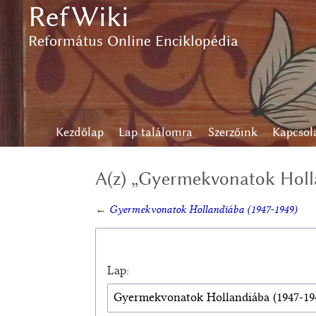
RefWiki
Ugrás
a
Református Online Enciklopédia
tartalomhoz
,
Ugrás
a
kereséshez
Kezdőlap
Lap találomra
Szerzőink
Kapcsol
A(z) „Gyermekvonatok Holla
←
Gyermekvonatok Hollandiába (1947-1949)
Lap: