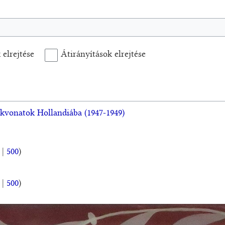
 elrejtése
Átirányítások elrejtése
vonatok Hollandiába (1947-1949)
|
500
)
|
500
)