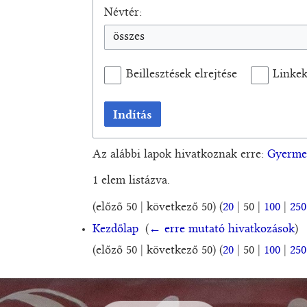
Névtér:
összes
Beillesztések elrejtése
Linkek
Indítás
Az alábbi lapok hivatkoznak erre:
Gyermek
1 elem listázva.
(
előző 50
|
következő 50
) (
20
|
50
|
100
|
250
Kezdőlap
‎
(
← erre mutató hivatkozások
)
(
előző 50
|
következő 50
) (
20
|
50
|
100
|
250