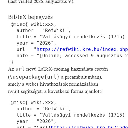
(last visited 2026. augusztus 9.).
BibTeX bejegyzés
 @misc{ wiki:xxx,

   author = "RefWiki",

   title = "Vallásügyi rendelkezés (1715) 
   year = "2026",

   url = "
https://refwiki.kre.hu/index.php
   note = "[Online; accessed 9-augusztus-2
url
Az
nevű LaTeX-csomag használata esetén
\usepackage{url}
(
a preambulumban),
amely a webes hivatkozások formázásában
nyújt segítséget, a következő forma ajánlott:
 @misc{ wiki:xxx,

   author = "RefWiki",

   title = "Vallásügyi rendelkezés (1715) 
   year = "2026",

   url = "
\url{
https://refwiki.kre.hu/inde