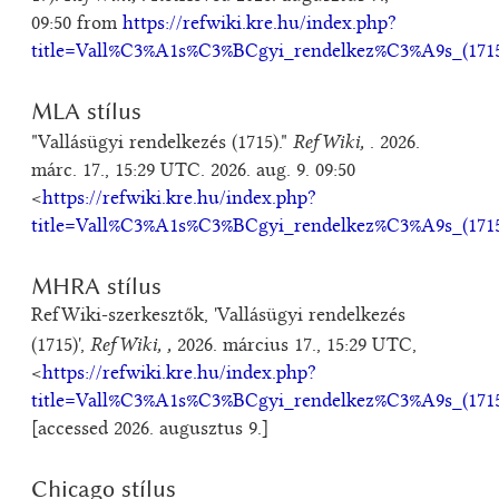
09:50 from
https://refwiki.kre.hu/index.php?
title=Vall%C3%A1s%C3%BCgyi_rendelkez%C3%A9s_(1715
MLA stílus
RefWiki,
"Vallásügyi rendelkezés (1715)."
. 2026.
márc. 17., 15:29 UTC. 2026. aug. 9. 09:50
<
https://refwiki.kre.hu/index.php?
title=Vall%C3%A1s%C3%BCgyi_rendelkez%C3%A9s_(1715
MHRA stílus
RefWiki-szerkesztők, 'Vallásügyi rendelkezés
RefWiki, ,
(1715)',
2026. március 17., 15:29 UTC,
<
https://refwiki.kre.hu/index.php?
title=Vall%C3%A1s%C3%BCgyi_rendelkez%C3%A9s_(1715
[accessed 2026. augusztus 9.]
Chicago stílus