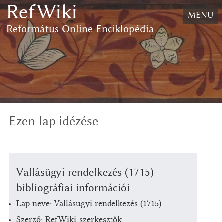
RefWiki
Ugrás
MENU
a
Református Online Enciklopédia
tartalomhoz
,
Ugrás
a
kereséshez
Ezen lap idézése
Vallásügyi rendelkezés (1715)
bibliográfiai információi
Lap neve: Vallásügyi rendelkezés (1715)
Szerző: RefWiki-szerkesztők