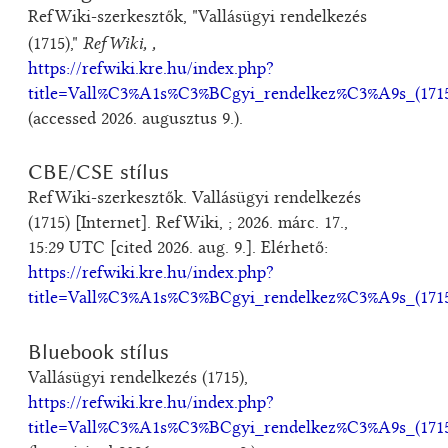
RefWiki-szerkesztők, "Vallásügyi rendelkezés
RefWiki, ,
(1715),"
https://refwiki.kre.hu/index.php?
title=Vall%C3%A1s%C3%BCgyi_rendelkez%C3%A9s_(1715
(accessed 2026. augusztus 9.).
CBE/CSE stílus
RefWiki-szerkesztők. Vallásügyi rendelkezés
(1715) [Internet]. RefWiki, ; 2026. márc. 17.,
15:29 UTC [cited 2026. aug. 9.]. Elérhető:
https://refwiki.kre.hu/index.php?
title=Vall%C3%A1s%C3%BCgyi_rendelkez%C3%A9s_(1715
Bluebook stílus
Vallásügyi rendelkezés (1715),
https://refwiki.kre.hu/index.php?
title=Vall%C3%A1s%C3%BCgyi_rendelkez%C3%A9s_(1715