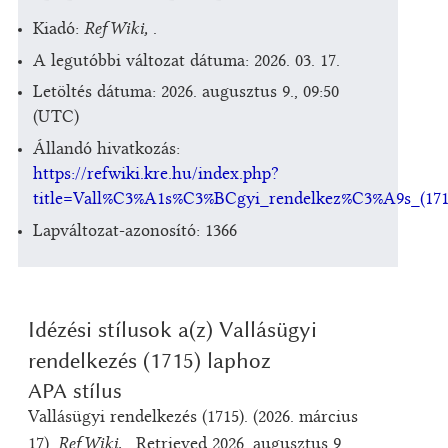
RefWiki,
Kiadó:
.
A legutóbbi változat dátuma: 2026. 03. 17.
Letöltés dátuma: 2026. augusztus 9., 09:50
(UTC)
Állandó hivatkozás:
https://refwiki.kre.hu/index.php?
title=Vall%C3%A1s%C3%BCgyi_rendelkez%C3%A9s_(171
Lapváltozat-azonosító: 1366
Idézési stílusok a(z) Vallásügyi
rendelkezés (1715) laphoz
APA stílus
Vallásügyi rendelkezés (1715). (2026. március
RefWiki,
17).
. Retrieved 2026. augusztus 9.,